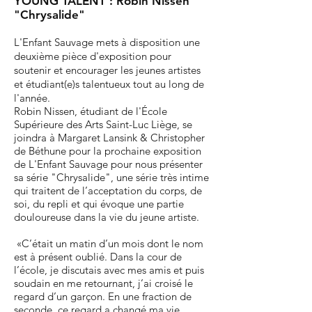
YOUNG TALENT
​ : Robin Nissen
"Chrysalide"
L'Enfant Sauvage mets à disposition
une
deuxième pièce d'exposition pour
soutenir et encourager les jeunes artistes
et étudiant(e)s talentueux tout au long de
l'année.
Robin Nissen, étudiant de l'École
Supérieure des Arts Saint-Luc Liège, se
joindra à Margaret Lansink &
Christopher
de Béthune
pour la prochaine exposition
de
L'Enfant Sauvage
pour nous présenter
sa série "Chrysalide", une série très intime
qui traitent de l’acceptation du corps, de
soi, du repli et qui évoque une partie
douloureuse dans la vie du jeune artiste.
«C’était un matin d’un mois dont le nom
est à présent oublié. Dans la cour de
l’école, je discutais avec mes amis et puis
soudain en me retournant, j’ai croisé le
regard d’un garçon. En une fraction de
seconde, ce regard a changé ma vie.