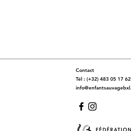
Contact
Tél : (+32) 483 05 17 62
info@enfantsauvagebxl
uvage -
Mentions Légales
, Référencement
ASI
ition photo