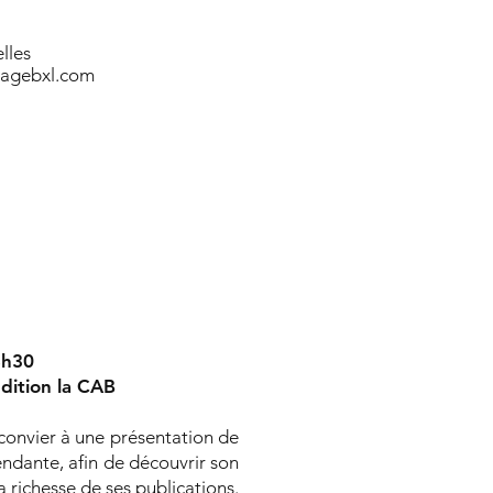
lles
vagebxl.com
8h30
dition la CAB
onvier à une présentation de
ndante, afin de découvrir son
a richesse de ses publications.