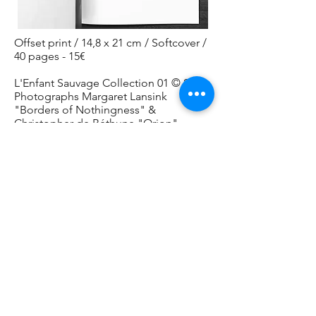
Offset print / 14,8 x 21 cm / Softcover /
40 pages - 15€
L'Enfant Sauvage Collection 01 © 2020
Photographs Margaret Lansink
"Borders of Nothingness" &
Christopher de Béthune "Orion"
Print run 800 copies
Layout
Studio Dirk
Robin Nissen - Chrysalide - édition
L'Enfant Sauvage